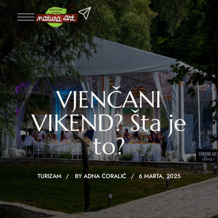
VJENČANI
VIKEND? Šta je
to?
TURIZAM
BY
ADNA ĆORALIĆ
6 MARTA, 2025