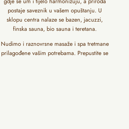
gdje se um i tijelo harmonizuju, a priroda
postaje saveznik u vašem opuštanju. U
sklopu centra nalaze se bazen, jacuzzi,
finska sauna, bio sauna i teretana.
Nudimo i raznovrsne masaže i spa tretmane
prilagođene vašim potrebama. Prepustite se
rukama naših stručnjaka i dozvolite sebi
luksuz trenutaka posvećenih isključivo vama.
Sadržaji
Bazen
Jacuzzi
Bio sauna
Finska sauna