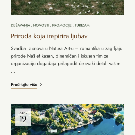
DEŠAVANJA
NOVOSTI
PROMOCIJE
TURIZAM
Priroda koja inspirira ljubav
Svadba iz snova u Natura Art-u – romantika u zagrljaju
prirode Naš efikasan, dinamičan i iskusan tim za
organizaciju događaja prilagodit će svaki detalj vašim
…
Pročitajte više
AUG
19