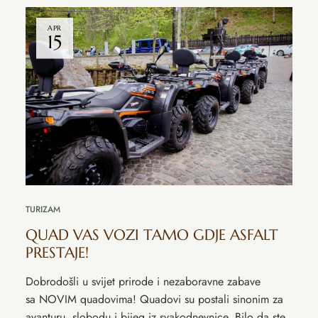
APR
15
TURIZAM
QUAD VAS VOZI TAMO GDJE ASFALT
PRESTAJE!
Dobrodošli u svijet prirode i nezaboravne zabave
sa NOVIM quadovima! Quadovi su postali sinonim za
avanturu, slobodu i bijeg iz svakodnevnice. Bilo da ste