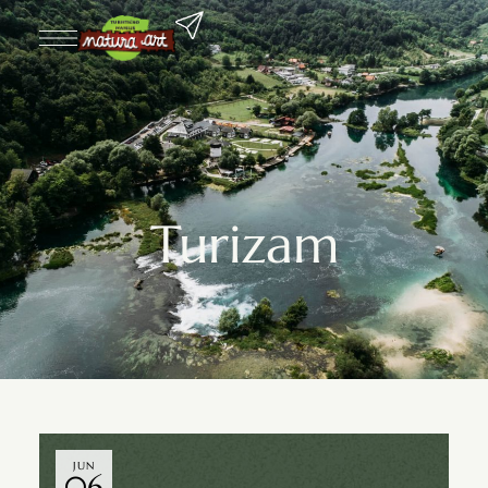
Turizam
JUN
06