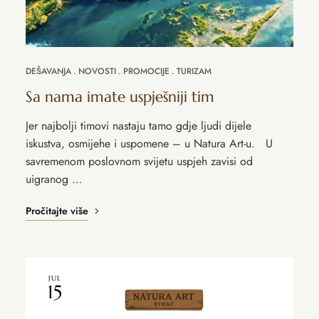
DEŠAVANJA
NOVOSTI
PROMOCIJE
TURIZAM
Sa nama imate uspješniji tim
Jer najbolji timovi nastaju tamo gdje ljudi dijele
iskustva, osmijehe i uspomene – u Natura Art-u. U
savremenom poslovnom svijetu uspjeh zavisi od
uigranog …
Pročitajte više
JUL
15