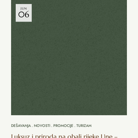
JUN
06
DEŠAVANJA
NOVOSTI
PROMOCIJE
TURIZAM
Luksuz i priroda na obali rijeke Une –