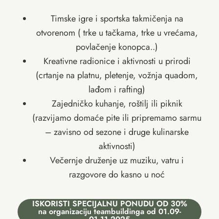
Timske igre i sportska takmičenja na
otvorenom ( trke u tačkama, trke u vrećama,
povlačenje konopca..)
Kreativne radionice i aktivnosti u prirodi
(crtanje na platnu, pletenje, vožnja quadom,
lađom i rafting)
Zajedničko kuhanje, roštilj ili piknik
(razvijamo domaće pite ili pripremamo sarmu
– zavisno od sezone i druge kulinarske
aktivnosti)
Večernje druženje uz muziku, vatru i
razgovore do kasno u noć
ISKORISTI SPECIJALNU PONUDU OD 30%
na organizaciju teambuildinga od 01.09-