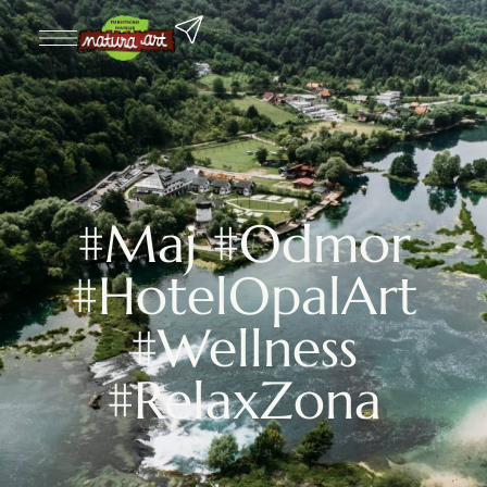
#Maj #Odmor
#HotelOpalArt
#Wellness
#RelaxZona