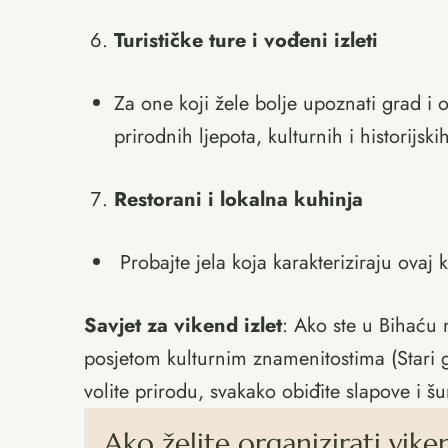
Turističke ture i vođeni izleti
Za one koji žele bolje upoznati grad i 
prirodnih ljepota, kulturnih i historijsk
Restorani i lokalna kuhinja
Probajte jela koja karakteriziraju ovaj k
Savjet za vikend izlet
: Ako ste u Bihaću 
posjetom kulturnim znamenitostima (Stari gr
volite prirodu, svakako obiđite slapove i š
Ako želite organizirati vik