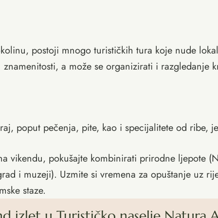
okolinu, postoji mnogo turističkih tura koje nude loka
ih znamenitosti, a može se organizirati i razgledanje kr
raj, poput pečenja, pite, kao i specijalitete od ribe, j
na vikendu, pokušajte kombinirati prirodne ljepote (N
ad i muzeji). Uzmite si vremena za opuštanje uz rijek
umske staze.
end izlet u Turističko naselje Natura