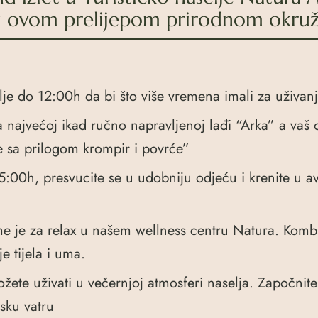
k u ovom prelijepom prirodnom okruž
lje do 12:00h da bi što više vremena imali za uživanj
 najvećoj ikad ručno napravljenoj lađi “Arka” a vaš o
e sa prilogom krompir i povrće”
e 15:00h, presvucite se u udobniju odjeću i krenite 
e je za relax u našem wellness centru Natura. Kombin
 tijela i uma.
žete uživati u večernjoj atmosferi naselja. Započnite 
rsku vatru