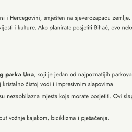
sni i Hercegovini, smješten na sjeverozapadu zemlje
esti i kulture. Ako planirate posjetiti Bihać, evo neko
g parka Una
, koji je jedan od najpoznatijih parkov
 kristalno čistoj vodi i impresivnim slapovima.
su nezaobilazna mjesta koja morate posjetiti. Ovi sla
.
put vožnje kajakom, biciklizma i pješačenja.