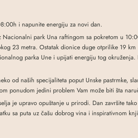
8:00h i napunite energiju za novi dan.
oz Nacionalni park Una raftingom sa pokretom u 10:
kog 23 metra. Ostatak dionice duge otprilike 19 km i
onalnog parka Une i upijati energiju tog okruženja. 
neko od naših specijaliteta poput Unske pastrmke, sla
kom ponudom jedini problem Vam može biti šta naruč
ja je upravo opuštanje u prirodi. Dan završite tako š
atku sa puta uz čašu dobrog vina i inspirativnom kn