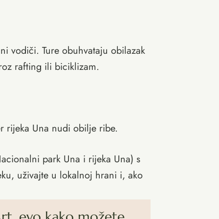
lni vodiči. Ture obuhvataju obilazak
oz rafting ili biciklizam.
er rijeka Una nudi obilje ribe.
acionalni park Una i rijeka Una) s
u, uživajte u lokalnoj hrani i, ako
 Art, evo kako možete