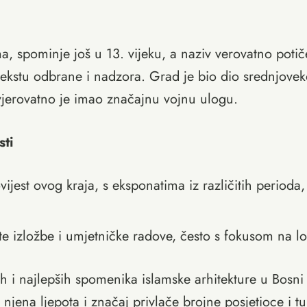
 spominje još u 13. vijeku, a naziv verovatno potiče 
tekstu odbrane i nadzora. Grad je bio dio srednjove
 vjerovatno je imao značajnu vojnu ulogu.
sti
jest ovog kraja, s eksponatima iz različitih perioda,
te izložbe i umjetničke radove, često s fokusom na l
ih i najlepših spomenika islamske arhitekture u Bosn
njena ljepota i značaj privlače brojne posjetioce i tur