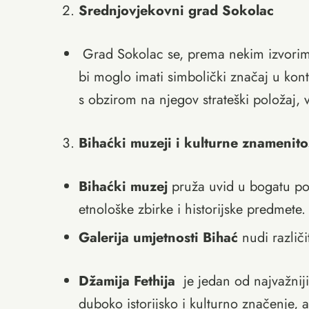
Srednjovjekovni grad Sokolac
Grad Sokolac se, prema nekim izvorima,
bi moglo imati simbolički značaj u kon
s obzirom na njegov strateški položaj,
Bihaćki muzeji i kulturne znamenito
Bihaćki muzej
pruža uvid u bogatu povi
etnološke zbirke i historijske predmete.
Galerija umjetnosti Bihać
nudi različi
Džamija Fethija
je jedan od najvažnij
duboko istorijsko i kulturno značenje, a 