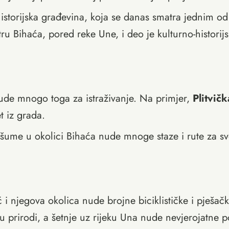
storijska građevina, koja se danas smatra jednim od
 Bihaća, pored reke Une, i deo je kulturno-historij
de mnogo toga za istraživanje. Na primjer,
Plitvičk
t iz grada.
 i šume u okolici Bihaća nude mnoge staze i rute za sv
ć i njegova okolica nude brojne biciklističke i pješač
u prirodi, a šetnje uz rijeku Una nude nevjerojatne p