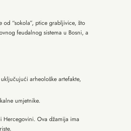
od “sokola”, ptice grabljivice, što
kovnog feudalnog sistema u Bosni, a
 uključujući arheološke artefakte,
okalne umjetnike.
i i Hercegovini. Ova džamija ima
iste.