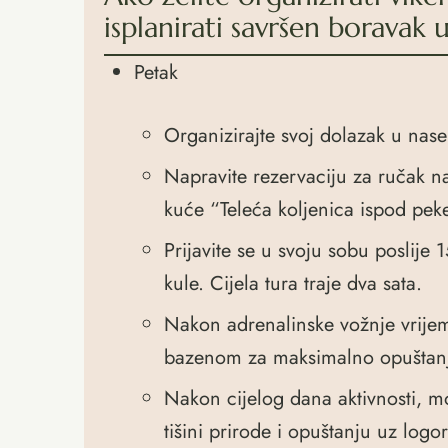
isplanirati savršen borava
Petak
Organizirajte svoj dolazak u nase
Napravite rezervaciju za ručak na
kuće “Teleća koljenica ispod pek
Prijavite se u svoju sobu poslij
kule. Cijela tura traje dva sata.
Nakon adrenalinske vožnje vrijem
bazenom za maksimalno opuštanje
Nakon cijelog dana aktivnosti, mo
tišini prirode i opuštanju uz logo