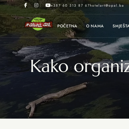
+387 60 313 87 67
hotelart@opal.ba
POČETNA
O NAMA
SMJEŠT
Kako organizi