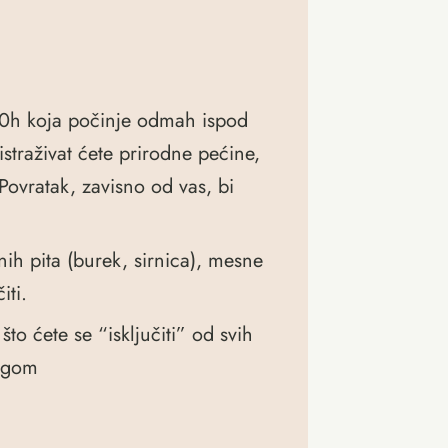
00h koja počinje odmah ispod
straživat ćete prirodne pećine,
Povratak, zavisno od vas, bi
nih pita (burek, sirnica), mesne
iti.
to ćete se “isključiti” od svih
jigom